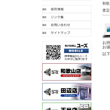
和歌
査定
お
お
以