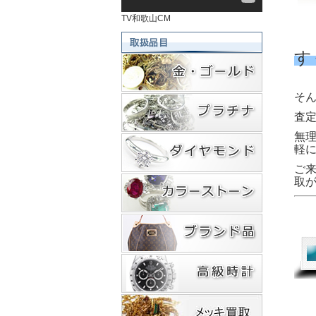
TV和歌山CM
す
そ
査
無
軽
ご
取