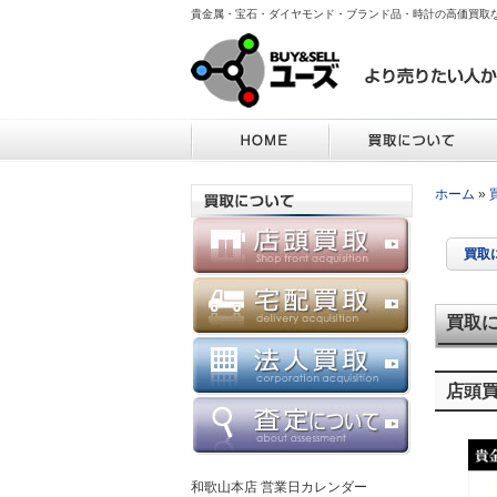
貴金属・宝石・ダイヤモンド・ブランド品・時計の高価買取
ホーム
»
買取
買取
店頭
和歌山本店 営業日カレンダー