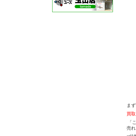
まず
買取
「
売れ