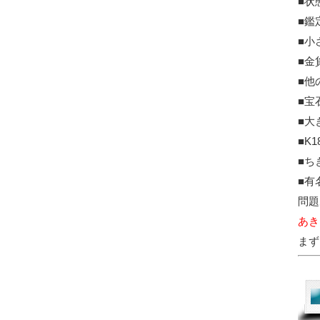
■状
■鑑
■小
■金
■他
■宝
■大
■K
■ち
■有
問題
あき
まず