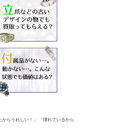
。
たからうれしい！」
「壊れているから
。