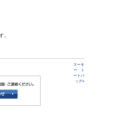
す。
スーキ
ー ト
ートバ
ッグ
»