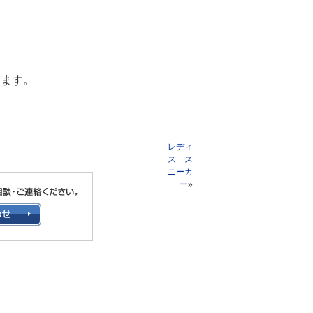
します。
レディ
ス ス
ニーカ
ー
»