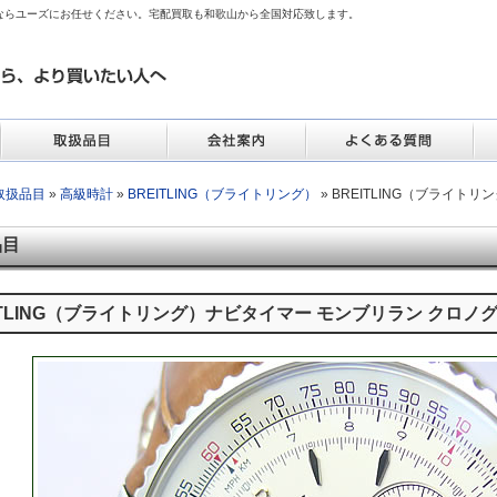
ならユーズにお任せください。宅配買取も和歌山から全国対応致します。
取扱品目
»
高級時計
»
BREITLING（ブライトリング）
» BREITLING（ブライ
品目
ITLING（ブライトリング）ナビタイマー モンブリラン クロノ