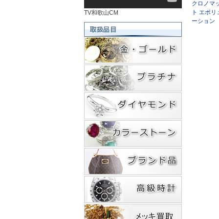
クロノマ
ト エボリ
TV和歌山CM
ーション