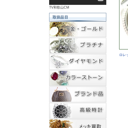
TV和歌山CM
ロレ