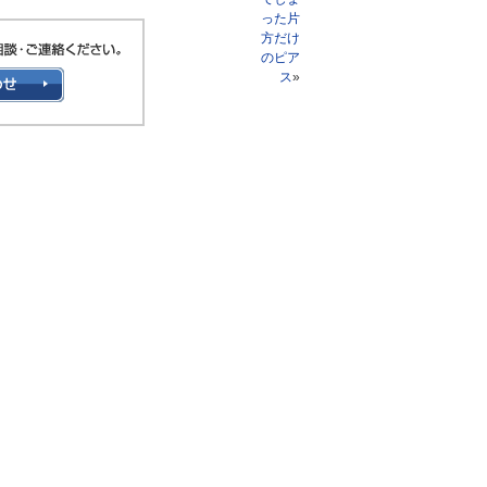
った片
方だけ
のピア
ス
»