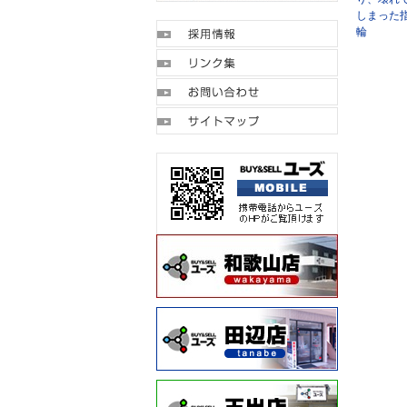
しまった
輪