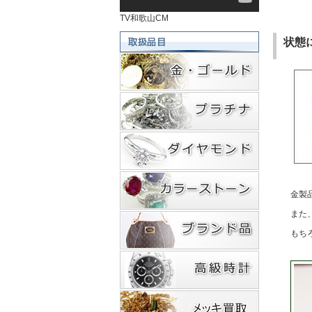
TV和歌山CM
状態
金製
また
もち