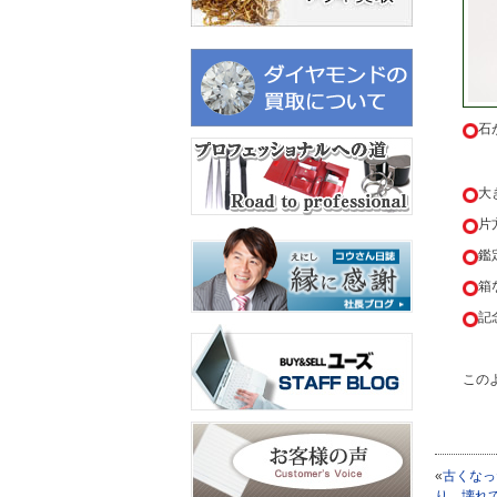
石
大
片
鑑
箱
記
この
«
古くなっ
り、壊れ