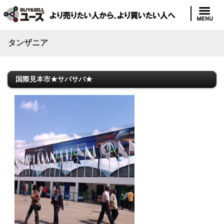
タンザニア
国際見本市★サバサバ★