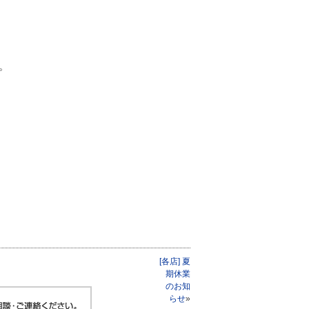
す。
[各店] 夏
期休業
のお知
らせ
»