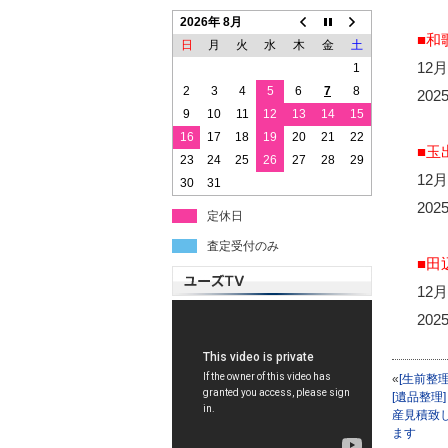
2026年 8月
■和
日
月
火
水
木
金
土
12
1
2
3
4
5
6
7
8
20
9
10
11
12
13
14
15
16
17
18
19
20
21
22
■玉
23
24
25
26
27
28
29
12
30
31
20
定休日
査定受付のみ
■田
12
20
«
[生前整理
[遺品整理]
産見積致
ます