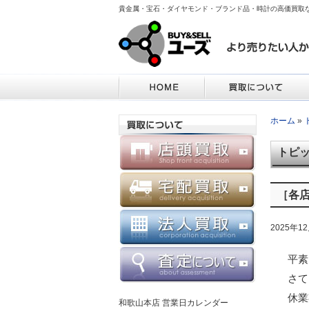
貴金属・宝石・ダイヤモンド・ブランド品・時計の高価買取
ホーム
»
トピ
［各
2025年1
平素
さて
休業
和歌山本店 営業日カレンダー