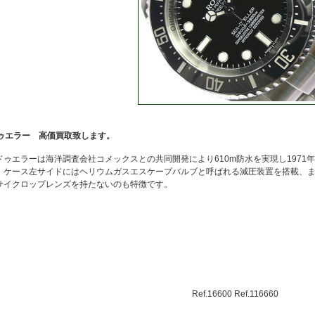
ゥエラー 高価買取致します。
ドゥエラーは海洋調査会社コメックスとの共同開発により610m防水を実現し197
。ケース左サイドにはヘリウムガスエスケープバルブと呼ばれる減圧装置を搭載、
サイクロップレンズを持たないのも特徴です。
Ref.16600 Ref.116660